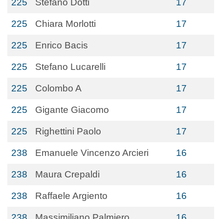
225
Stefano Dotti
17
225
Chiara Morlotti
17
225
Enrico Bacis
17
225
Stefano Lucarelli
17
225
Colombo A
17
225
Gigante Giacomo
17
225
Righettini Paolo
17
238
Emanuele Vincenzo Arcieri
16
238
Maura Crepaldi
16
238
Raffaele Argiento
16
238
Massimiliano Palmiero
16