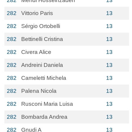
282
Mehdi Hosseinzadeh
13
282
Vittorio Paris
13
282
Sérgio Ortobelli
13
282
Bettinelli Cristina
13
282
Civera Alice
13
282
Andreini Daniela
13
282
Cameletti Michela
13
282
Palena Nicola
13
282
Rusconi Maria Luisa
13
282
Bombarda Andrea
13
282
Gnudi A
13