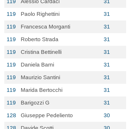
119
Alessio Cardaci
31
119
Paolo Righettini
31
119
Francesca Morganti
31
119
Roberto Strada
31
119
Cristina Bettinelli
31
119
Daniela Barni
31
119
Maurizio Santini
31
119
Marida Bertocchi
31
119
Barigozzi G
31
128
Giuseppe Pedeliento
30
128
Davide Scotti
30