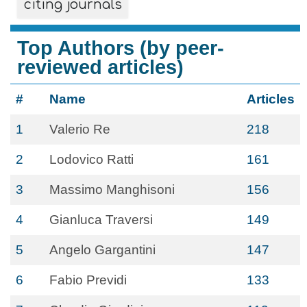
citing journals
Top Authors (by peer-
reviewed articles)
#
Name
Articles
1
Valerio Re
218
2
Lodovico Ratti
161
3
Massimo Manghisoni
156
4
Gianluca Traversi
149
5
Angelo Gargantini
147
6
Fabio Previdi
133