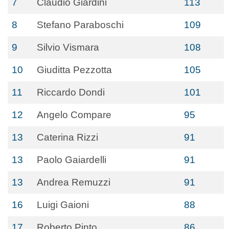
7
Claudio Giardini
113
8
Stefano Paraboschi
109
9
Silvio Vismara
108
10
Giuditta Pezzotta
105
11
Riccardo Dondi
101
12
Angelo Compare
95
13
Caterina Rizzi
91
13
Paolo Gaiardelli
91
13
Andrea Remuzzi
91
16
Luigi Gaioni
88
17
Roberto Pinto
86