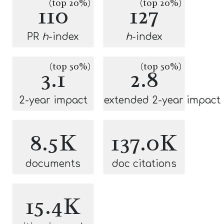
(top 20%)
(top 20%)
110
127
PR
h
-index
h
-index
(top 50%)
(top 50%)
3.1
2.8
2-year impact
extended 2-year impact
8.5K
137.0K
documents
doc citations
15.4K