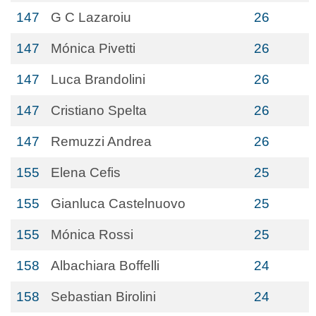
147
G C Lazaroiu
26
147
Mónica Pivetti
26
147
Luca Brandolini
26
147
Cristiano Spelta
26
147
Remuzzi Andrea
26
155
Elena Cefis
25
155
Gianluca Castelnuovo
25
155
Mónica Rossi
25
158
Albachiara Boffelli
24
158
Sebastian Birolini
24