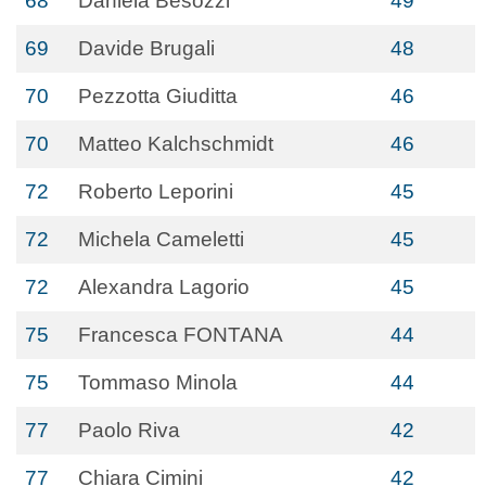
68
Daniela Besozzi
49
69
Davide Brugali
48
70
Pezzotta Giuditta
46
70
Matteo Kalchschmidt
46
72
Roberto Leporini
45
72
Michela Cameletti
45
72
Alexandra Lagorio
45
75
Francesca FONTANA
44
75
Tommaso Minola
44
77
Paolo Riva
42
77
Chiara Cimini
42