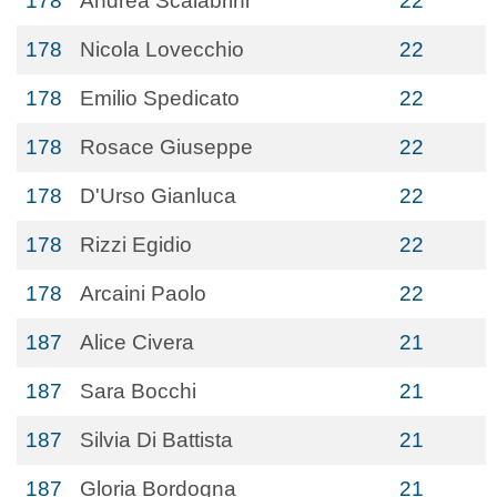
178
Andrea Scalabrini
22
178
Nicola Lovecchio
22
178
Emilio Spedicato
22
178
Rosace Giuseppe
22
178
D'Urso Gianluca
22
178
Rizzi Egidio
22
178
Arcaini Paolo
22
187
Alice Civera
21
187
Sara Bocchi
21
187
Silvia Di Battista
21
187
Gloria Bordogna
21