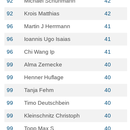
92
Michael Schuhmann
42
92
Krois Matthias
42
96
Martin J Herrmann
41
96
Ioannis Ugo Isaias
41
96
Chi Wang Ip
41
99
Alma Zernecke
40
99
Henner Huflage
40
99
Tanja Fehm
40
99
Timo Deutschbein
40
99
Kleinschnitz Christoph
40
99
Topp Max S
40