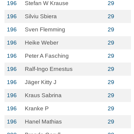
196
Stefan W Krause
29
196
Silviu Sbiera
29
196
Sven Flemming
29
196
Heike Weber
29
196
Peter A Fasching
29
196
Ralf-Ingo Ernestus
29
196
Jäger Kitty J
29
196
Kraus Sabrina
29
196
Kranke P
29
196
Hanel Mathias
29