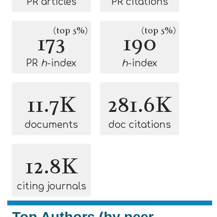
PR articles
PR citations
(top 5%)
(top 5%)
173
190
PR
h
-index
h
-index
11.7K
281.6K
documents
doc citations
12.8K
citing journals