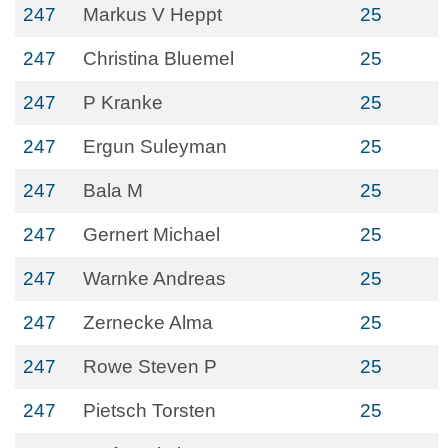
247
Markus V Heppt
25
247
Christina Bluemel
25
247
P Kranke
25
247
Ergun Suleyman
25
247
Bala M
25
247
Gernert Michael
25
247
Warnke Andreas
25
247
Zernecke Alma
25
247
Rowe Steven P
25
247
Pietsch Torsten
25