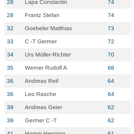
28
Lapa Constantin
74
28
Frantz Stefan
74
32
Goebeler Matthias
73
33
C -T Germer
72
34
Urs Müller-Richter
70
35
Werner Rudolf A
68
36
Andreas Reif
64
36
Leo Rasche
64
39
Andreas Geier
62
39
Germer C -T
62
41
Hamm Henning
61