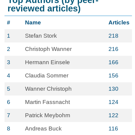
Top Authors (by peer-
reviewed articles)
#
Name
Articles
1
Stefan Stork
218
2
Christoph Wanner
216
3
Hermann Einsele
166
4
Claudia Sommer
156
5
Wanner Christoph
130
6
Martin Fassnacht
124
7
Patrick Meybohm
122
8
Andreas Buck
116