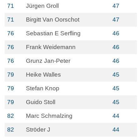
71
Jürgen Groll
47
71
Birgitt Van Oorschot
47
76
Sebastian E Serfling
46
76
Frank Weidemann
46
76
Grunz Jan-Peter
46
79
Heike Walles
45
79
Stefan Knop
45
79
Guido Stoll
45
82
Marc Schmalzing
44
82
Ströder J
44