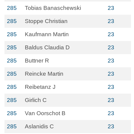
285
Tobias Banaschewski
23
285
Stoppe Christian
23
285
Kaufmann Martin
23
285
Baldus Claudia D
23
285
Buttner R
23
285
Reincke Martin
23
285
Reibetanz J
23
285
Girlich C
23
285
Van Oorschot B
23
285
Aslanidis C
23