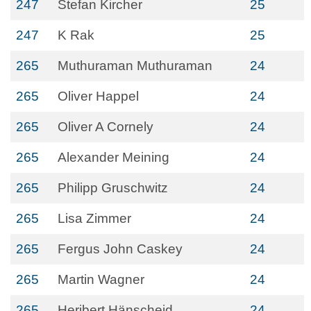
247
Stefan Kircher
25
247
K Rak
25
265
Muthuraman Muthuraman
24
265
Oliver Happel
24
265
Oliver A Cornely
24
265
Alexander Meining
24
265
Philipp Gruschwitz
24
265
Lisa Zimmer
24
265
Fergus John Caskey
24
265
Martin Wagner
24
265
Heribert Hänscheid
24