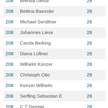
208
Brenda Gerull
28
208
Bettina Baessler
28
208
Michael Sendtner
28
208
Johannes Liese
28
208
Carola Berking
28
208
Diana Lüftner
28
208
Wilhelm Künzer
28
208
Christoph Otto
28
208
Künzer Wilhelm
28
208
Serfling Sebastian E
28
208
C T Germer
28