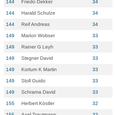
144
Friedo Dekker
34
144
Harald Schulze
34
144
Reif Andreas
34
149
Marion Wobser
33
149
Rainer G Leyh
33
149
Stegner David
33
149
Kortum K Martin
33
149
Stoll Guido
33
149
Schrama David
33
155
Herbert Köstler
32
155
Axel Trautmann
32