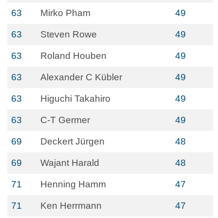
63
Mirko Pham
49
63
Steven Rowe
49
63
Roland Houben
49
63
Alexander C Kübler
49
63
Higuchi Takahiro
49
63
C-T Germer
49
69
Deckert Jürgen
48
69
Wajant Harald
48
71
Henning Hamm
47
71
Ken Herrmann
47