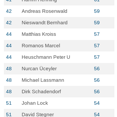
42
Andreas Rosenwald
59
42
Nieswandt Bernhard
59
44
Matthias Kroiss
57
44
Romanos Marcel
57
44
Heuschmann Peter U
57
48
Nurcan Üceyler
56
48
Michael Lassmann
56
48
Dirk Schadendorf
56
51
Johan Lock
54
51
David Stegner
54